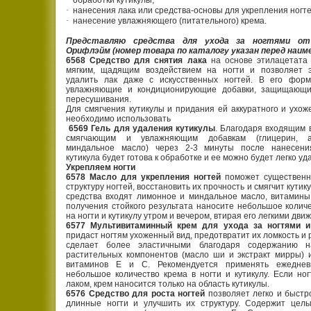
·
обработки кутикулы;
·
нанесения лака или средства-основы для укрепления ногте
·
нанесение увлажняющего (питательного) крема.
Представляю средства для ухода за ногтями от
Орифлэйм (номер товара по каталогу указан перед наим
6568 Средство для снятия лака
на основе этилацетата 
мягким, щадящим воздействием на ногти и позволяет 
удалить лак даже с искусственных ногтей. В его форм
увлажняющие и кондиционирующие добавки, защищающи
пересушивания.
Для смягчения кутикулы и придания ей аккуратного и ухож
необходимо использовать
6569 Гель для удаления кутикулы
. Благодаря входящим в
смягчающим и увлажняющим добавкам (глицерин, а
миндальное масло) через 2-3 минуты после нанесени
кутикула будет готова к обработке и ее можно будет легко уд
Укрепляем ногти
6578 Масло для укрепления ногтей
поможет существенн
структуру ногтей, восстановить их прочность и смягчит кутику
средства входят лимонное и миндальное масло, витамины
получения стойкого результата наносите небольшое колич
на ногти и кутикулу утром и вечером, втирая его легкими дви
6577 Мультивитаминный крем для ухода за ногтями и
придаст ногтям ухоженный вид, предотвратит их ломкость и 
сделает более эластичными благодаря содержанию н
растительных компонентов (масло ши и экстракт мирры) 
витаминов Е и С. Рекомендуется применять ежеднев
небольшое количество крема в ногти и кутикулу. Если но
лаком, крем наносится только на область кутикулы.
6576 Средство для роста ногтей
позволяет легко и быстр
длинные ногти и улучшить их структуру. Содержит целы