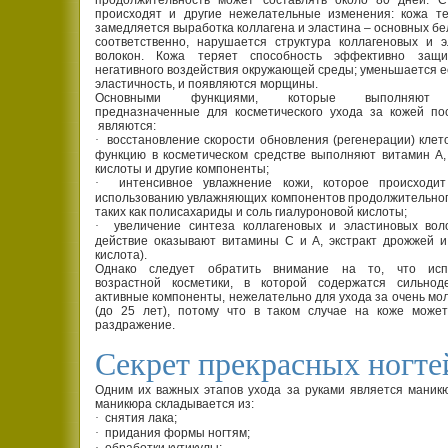
продолжительность может составлять около 80 дней. С
происходят и другие нежелательные изменения: кожа те
замедляется выработка коллагена и эластина – основных бе
соответственно, нарушается структура коллагеновых и 
волокон. Кожа теряет способность эффективно защ
негативного воздействия окружающей среды; уменьшается ее
эластичность, и появляются морщины.
Основными функциями, которые выполняют с
предназначенные для косметического ухода за кожей по
являются:
·
восстановление скорости обновления (регенерации) клето
функцию в косметическом средстве выполняют витамин А
кислоты и другие компоненты;
·
интенсивное увлажнение кожи, которое происходит
использованию увлажняющих компонентов продолжительног
таких как полисахариды и соль гиалуроновой кислоты;
·
увеличение синтеза коллагеновых и эластиновых вол
действие оказывают витамины С и А, экстракт дрожжей 
кислота).
Однако следует обратить внимание на то, что исп
возрастной косметики, в которой содержатся сильнод
активные компоненты, нежелательно для ухода за очень мо
(до 25 лет), потому что в таком случае на коже может
раздражение.
Секрет прекрасных ногте
Одним их важных этапов ухода за руками является маник
маникюра складывается из:
·
снятия лака;
·
придания формы ногтям;