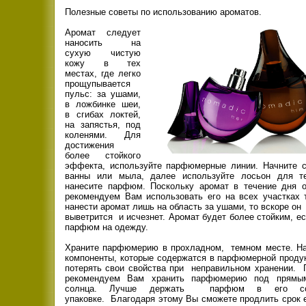
Полезные советы по использованию ароматов.
Аромат следует
наносить на
сухую чистую
кожу в тех
местах, где легко
прощупывается
пульс: за ушами,
в ложбинке шеи,
в сгибах локтей,
на запястья, под
коленями. Для
достижения
более стойкого
эффекта, используйте парфюмерные линии. Начните 
ванны или мыла, далее используйте лосьон для те
нанесите парфюм. Поскольку аромат в течение дня о
рекомендуем Вам использовать его на всех участках 
нанести аромат лишь на область за ушами, то вскоре он
выветрится и исчезнет. Аромат будет более стойким, е
парфюм на одежду.
Храните парфюмерию в прохладном, темном месте. Н
компоненты, которые содержатся в парфюмерной продук
потерять свои свойства при неправильном хранении. 
рекомендуем Вам хранить парфюмерию под прямы
солнца. Лучше держать парфюм в его соб
упаковке. Благодаря этому Вы сможете продлить срок е