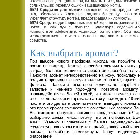
полезных веществ (пантенол, витамины Е и С, аминокисло
соль кальция), укрепляющих и защищающих ногти.
6574 Средство для ломких ногтей
не только придает им
вид, обеспечивая идеально гладкую блестящую поверхн
укрепляет структуру ногтей, предотвращая их ломкость.
6579 Средство для неровных ногтей
хорошо выравнивает 
ногтя, и лак лучше ложится. Благодаря содержани
компонентов эффективно ухаживает за ногтями. Оба про
использоваться в качестве основы под лак и как самос
средства.
Как выбрать аромат?
При выборе нового парфюма никогда не пробуйте б
ароматов подряд. Человек способен различить лишь т
за раз, большее количество ароматов способно только
Наносите аромат непосредственно на кожу, поскольку 
получить правильные представления о запахе, вдыхая
флакона. Нанесите некоторое количество парфюм
запястье и немного подождите, позволив аромату
взаимодействие с Вашей кожей, и только после этого 
его. После нанесения аромата на кожу подождите 10 ми
после этого делайте окончательные выводы о новом а
это время аромат смешается с собственным запахом Ваш
Вы сможете получить истинное представление об а
выбирайте аромат лишь потому, что он понравился Вам
еще! Именно в сочетании с Вашим индивидуальны
создается в конечном итоге тот самый, уникальный и н
аромат, способный подчеркнуть Вашу индивидуа
очарование!