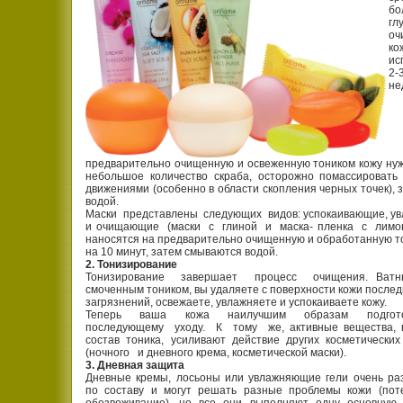
бо
гл
оч
ко
ис
2
н
предварительно очищенную и освеженную тоником кожу ну
небольшое количество скраба, осторожно помассировать
движениями (особенно в области скопления черных точек), 
водой.
Маски представлены следующих видов: успокаивающие, у
и очищающие (маски с глиной и маска- пленка с лимон
наносятся на предварительно очищенную и обработанную т
на 10 минут, затем смываются водой.
2. Тонизирование
Тонизирование завершает процесс очищения. Ватны
смоченным тоником, вы удаляете с поверхности кожи послед
загрязнений, освежаете, увлажняете и успокаиваете кожу.
Теперь ваша кожа наилучшим образам подгот
последующему уходу. К тому же, активные вещества, 
состав тоника, усиливают действие других косметическ
(ночного и дневного крема, косметической маски).
3. Дневная защита
Дневные кремы, лосьоны или увлажняющие гели очень ра
по составу и могут решать разные проблемы кожи (поте