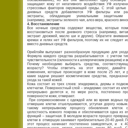
обезвоживание), но все они выполняют одну основную
защищают кожу от негативного воздействия УФ излучени
стрессовых факторов окружающей среды. С этой целью
дневных средств добавляются УФ фильтры или рас
экстракты, обладающие уникальными защитными с
(например, экстракты зеленого чая, алоэ вера, красного вино
4. Восстановление
Все ночные средства содержат вещества, которые пом
восстановиться после дневного стресса (например, вит
экстракт дрожжей, масло ши и другие). Обратите внимани
кремах и гелях нет УФ фильтров, поэтому их не следует и
вместо дневных средств.
Орийлэйм выпускает разнообразную продукцию для ухода
Формула каждого средства разрабатывается с учетом ти
чувствительности (склонности к аллергическим реакциям) и в
Почему необходимо выбирать средства, соответствую
возрасту? Чтобы ответить на этот вопрос, давайте
изменения, которые происходят в коже после 25 лет, и 
какие задачи решают косметические средства, предназн
ухода за такой кожей.
Кожа состоит из трех слоев: эпидермиса, дермы и подко
клетчатки. Поверхностный слой – эпидермис состоит из клет
непрерывно делятся и, по мере роста, постепенно про
поверхности кожи, отмирают.
При соприкосновении с одеждой или во время водных пр
отмершие клетки отшелушиваются, уступая дорогу новым
такому непрерывному процессу обновления клеток с
целостность кожного покрова и обеспечивается одна из е
функций – защитная. В молодом возрасте процесс превра
клетки в отмершую занимает приблизительно 20-40 дней. П
этот процесс начинает постепенно замедляться, и
к 4