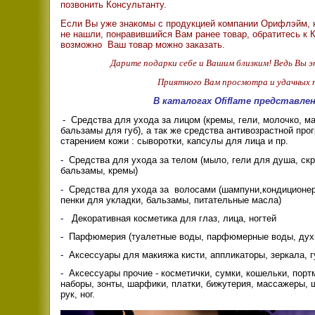
позвонить Консультанту.
Если Вы уже знакомы с продукцией компании Орифлэйм, н
не нашли, понравившийся Вам ранее товар, обратитесь к К
возможно Ваш товар можно заказать.
Дарите подарки себе и Вашим близким! Ведь Вы 
Приятного Вам просмотра и удачных 
В каталогах Ofiflame представле
- Средства для ухода за лицом (кремы, гели, молочко, ма
бальзамы для губ), а так же средства антивозрастной пр
старением кожи : сыворотки, капсулы для лица и пр.
- Средства для ухода за телом (мыло, гели для душа, ск
бальзамы, кремы)
- Средства для ухода за волосами (шампуни,кондиционе
пенки для укладки, бальзамы, питательные масла)
- Декоративная косметика для глаз, лица, ногтей
- Парфюмерия (туалетные воды, парфюмерные воды, духи
- Аксессуары для макияжа кисти, аппликаторы, зеркала, г
- Аксессуары прочие - косметички, сумки, кошельки, пор
наборы, зонты, шарфики, платки, бижутерия, массажеры, щ
рук, ног.