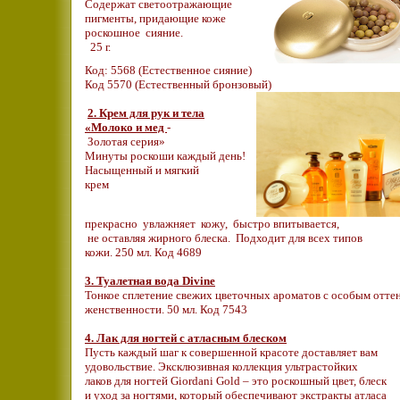
Содержат светоотражающие
пигменты, придающие коже
роскошное сияние.
25 г.
Код: 5568 (Естественное сияние)
Код 5570 (Естественный бронзовый)
2. Крем для рук и тела
«Молоко и мед
-
Золотая серия»
Минуты роскоши каждый день!
Насыщенный и мягкий
крем
прекрасно увлажняет кожу, быстро впитывается,
не оставляя жирного блеска. Подходит для всех типов
кожи. 250 мл. Код 4689
3. Туалетная вода Divine
Тонкое сплетение свежих цветочных ароматов с особым отте
женственности. 50 мл. Код 7543
4. Лак для ногтей с атласным блеском
Пусть каждый шаг к совершенной красоте доставляет вам
удовольствие. Эксклюзивная коллекция ультрастойких
лаков для ногтей Giordani Gold – это роскошный цвет, блеск
и уход за ногтями, который обеспечивают экстракты атласа